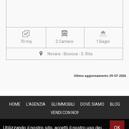
70 mq
2 Camere
1 Bagni
Novara - Bicocca - S. Rita
Ultimo aggiornamento 29-07-2026
HOME
L'AGENZIA
GLI IMMOBILI
DOVE SIAMO
BLOG
VENDI CON NOI!
Utilizzando il nostro sito, accetti il nostro uso dei
OK
Copyright © 2026 Costruzioni Novaresi Agenzia Immobiliare | All Rights